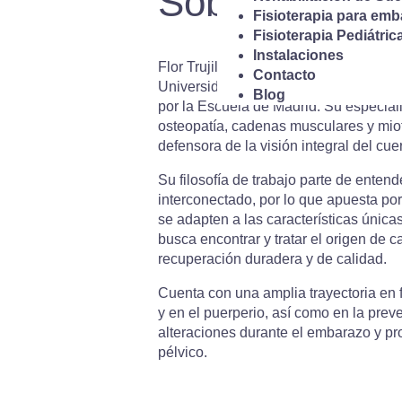
Sobre Flor Truj
Fisioterapia para em
Fisioterapia Pediátric
Instalaciones
Flor Trujillo, directora de la clínica, e
Contacto
Universidad de Granada y posee el m
Blog
por la Escuela de Madrid. Su especiali
osteopatía, cadenas musculares y miof
defensora de la visión integral del cu
Su filosofía de trabajo parte de enten
interconectado, por lo que apuesta po
se adapten a las características únic
busca encontrar y tratar el origen de 
recuperación duradera y de calidad.
Cuenta con una amplia trayectoria en f
y en el puerperio, así como en la prev
alteraciones durante el embarazo y pr
pélvico.