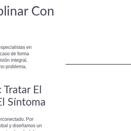
plinar Con
s
specialistas en
 caso de forma
sión integral,
mo problema,
 Tratar El
El Síntoma
erconectado. Por
obal y diseñamos un