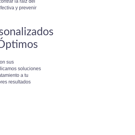
ntrar la raíz del
ectiva y prevenir
sonalizados
 Óptimos
son sus
plicamos soluciones
tamiento a tu
ores resultados