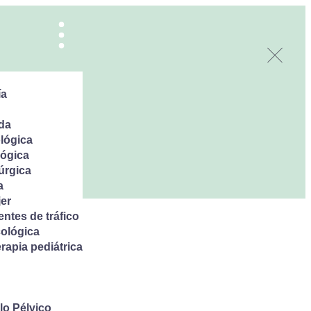
ía
da
lógica
ógica
úrgica
a
er
ntes de tráfico
ológica
rapia pediátrica
lo Pélvico