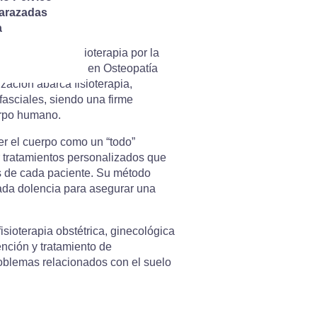
illo
barazadas
a
s diplomada en Fisioterapia por la
áximo grado C.O. en Osteopatía
zación abarca fisioterapia,
asciales, siendo una firme
erpo humano.
der el cuerpo como un “todo”
r tratamientos personalizados que
as de cada paciente. Su método
cada dolencia para asegurar una
isioterapia obstétrica, ginecológica
ención y tratamiento de
oblemas relacionados con el suelo