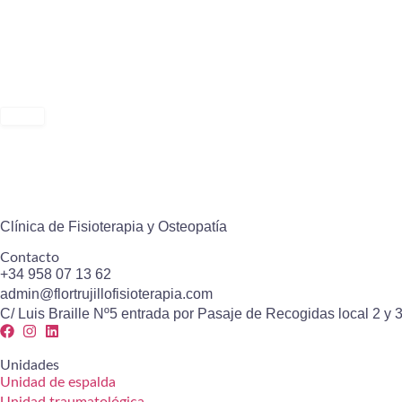
Pilates
funcional
Preparación
al parto
Rehabilitación
de Suelo
Pélvico
Fisioterapia
Clínica de Fisioterapia y Osteopatía
para
embarazadas
Contacto
+34 958 07 13 62
Fisioterapia
admin@flortrujillofisioterapia.com
Pediátrica
C/ Luis Braille Nº5 entrada por Pasaje de Recogidas local 2 y 
Instalaciones
Unidades
Unidad de espalda
Contacto
Unidad traumatológica