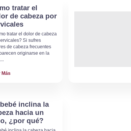
mo tratar el
lor de cabeza por
rvicales
o tratar el dolor de cabeza
cervicales? Si sufres
res de cabeza frecuentes
parecen originarse en la
..
r Más
bebé inclina la
beza hacia un
do, ¿por qué?
ebé inclina la cabeza hacia