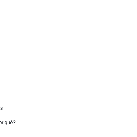
es
por qué?