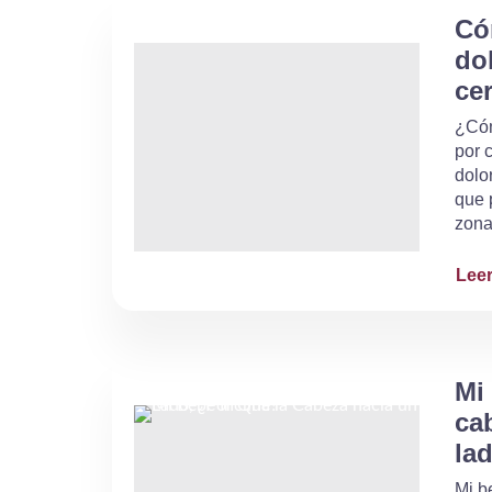
Có
do
ce
¿Cóm
por 
dolo
que 
zona.
Lee
Mi 
ca
la
Mi b