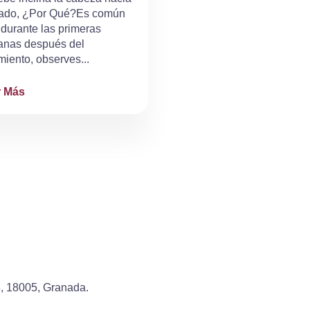
ado, ¿Por Qué?Es común
 durante las primeras
nas después del
miento, observes...
r Más
3, 18005, Granada.