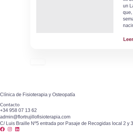
un L
que,
sema
naci
Lee
Clínica de Fisioterapia y Osteopatía
Contacto
+34 958 07 13 62
admin@flortrujillofisioterapia.com
C/ Luis Braille Nº5 entrada por Pasaje de Recogidas local 2 y 